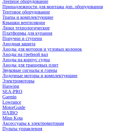
Леерное оборудование
Принадлежности для монтажа доп. оборудования
Тентовое оборудование
Трапы и комплектующие
Крышки вентиляции
Люки технологические
Платформы для купания
Поручни и ступени
Анодная защита
Аноды для моторов и угловых колонок
Аноды на гребной вал
Аноды на корпус судна
Аноды для транцевых плит
Звуковые сигналы и горны
Лодочные моторы и комплектующие
Электромоторы
Haswing
SEA-PRO
Garmin
Lowrance
MotorGuide
HAIBO
Minn Kota
Аксессуары к электромоторам
Пульты управления