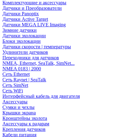
Комплектующие и аксессуары
Датчики и Преобразователи
Датчики Panoptix
Датчики Active Target
Датчики MEGA LIVE Imaging
Зимние датчики
Датчики эхолокации
Блоки эхолокации
Датчики скорости | температуры
Удлинители датчиков
Переходники для датчиков
NMEA, Ethernet, SeaTalk, SimNet...
NMEA 0183 | 2000
Сеть Ethernet
Сеть Raynet | SeaTalk
Сеть SimNet
Сеть WiFi
Интерфейсный кабель для двигателя
Аксессуары
Сумки и чехлы
Крышки экрана
Кронштейны эхолота
Аксессуары к радарам
Крепления датчиков
Кабели питания