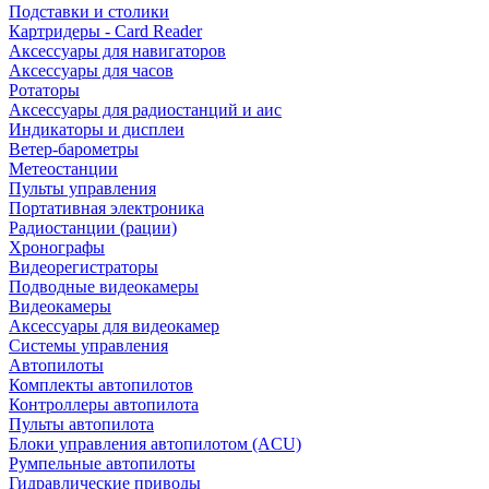
Подставки и столики
Картридеры - Card Reader
Аксессуары для навигаторов
Аксессуары для часов
Ротаторы
Аксессуары для радиостанций и аис
Индикаторы и дисплеи
Ветер-барометры
Метеостанции
Пульты управления
Портативная электроника
Радиостанции (рации)
Хронографы
Видеорегистраторы
Подводные видеокамеры
Видеокамеры
Аксессуары для видеокамер
Системы управления
Автопилоты
Комплекты автопилотов
Контроллеры автопилота
Пульты автопилота
Блоки управления автопилотом (ACU)
Румпельные автопилоты
Гидравлические приводы