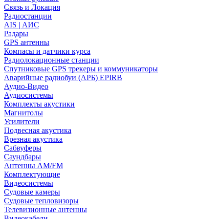
Связь и Локация
Радиостанции
AIS | АИС
Радары
GPS антенны
Компасы и датчики курса
Радиолокационные станции
Спутниковые GPS трекеры и коммуникаторы
Аварийные радиобуи (АРБ) EPIRB
Аудио-Видео
Аудиосистемы
Комплекты акустики
Магнитолы
Усилители
Подвесная акустика
Врезная акустика
Сабвуферы
Саундбары
Антенны AM/FM
Комплектующие
Видеосистемы
Судовые камеры
Cудовые тепловизоры
Телевизионные антенны
Видеокабели