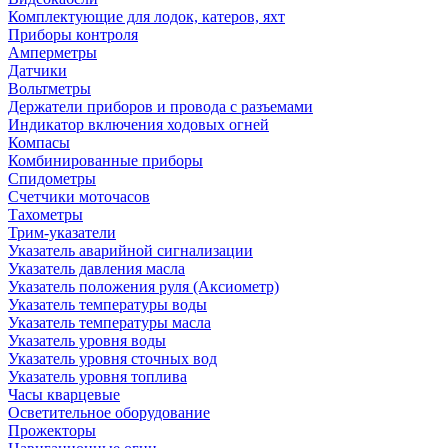
Комплектующие для лодок, катеров, яхт
Приборы контроля
Амперметры
Датчики
Вольтметры
Держатели приборов и провода с разъемами
Индикатор включения ходовых огней
Компасы
Комбинированные приборы
Спидометры
Счетчики моточасов
Тахометры
Трим-указатели
Указатель аварийной сигнализации
Указатель давления масла
Указатель положения руля (Аксиометр)
Указатель температуры воды
Указатель температуры масла
Указатель уровня воды
Указатель уровня сточных вод
Указатель уровня топлива
Часы кварцевые
Осветительное оборудование
Прожекторы