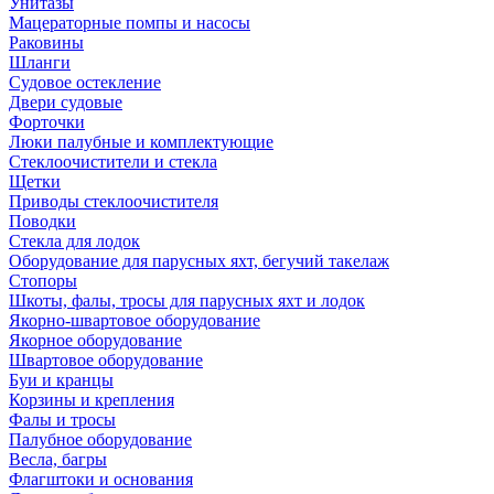
Унитазы
Мацераторные помпы и насосы
Раковины
Шланги
Судовое остекление
Двери судовые
Форточки
Люки палубные и комплектующие
Стеклоочистители и стекла
Щетки
Приводы стеклоочистителя
Поводки
Стекла для лодок
Оборудование для парусных яхт, бегучий такелаж
Стопоры
Шкоты, фалы, тросы для парусных яхт и лодок
Якорно-швартовое оборудование
Якорное оборудование
Швартовое оборудование
Буи и кранцы
Корзины и крепления
Фалы и тросы
Палубное оборудование
Весла, багры
Флагштоки и основания