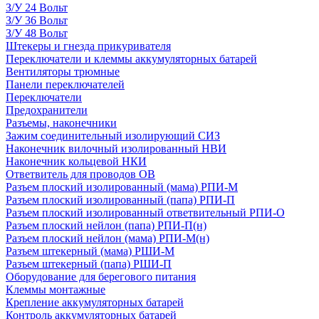
З/У 24 Вольт
З/У 36 Вольт
З/У 48 Вольт
Штекеры и гнезда прикуривателя
Переключатели и клеммы аккумуляторных батарей
Вентиляторы трюмные
Панели переключателей
Переключатели
Предохранители
Разъемы, наконечники
Зажим соединительный изолирующий СИЗ
Наконечник вилочный изолированный НВИ
Наконечник кольцевой НКИ
Ответвитель для проводов ОВ
Разъем плоский изолированный (мама) РПИ-М
Разъем плоский изолированный (папа) РПИ-П
Разъем плоский изолированный ответвительный РПИ-О
Разъем плоский нейлон (папа) РПИ-П(н)
Разъем плоский нейлон (мама) РПИ-М(н)
Разъем штекерный (мама) РШИ-М
Разъем штекерный (папа) РШИ-П
Оборудование для берегового питания
Клеммы монтажные
Крепление аккумуляторных батарей
Контроль аккумуляторных батарей