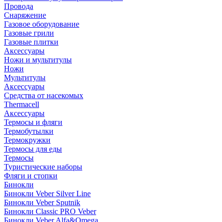
Провода
Снаряжение
Газовое оборудование
Газовые грили
Газовые плитки
Аксессуары
Ножи и мультитулы
Ножи
Мультитулы
Аксессуары
Средства от насекомых
Thermacell
Аксессуары
Термосы и фляги
Термобутылки
Термокружки
Термосы для еды
Термосы
Туристические наборы
Фляги и стопки
Бинокли
Бинокли Veber Silver Line
Бинокли Veber Sputnik
Бинокли Classic PRO Veber
Бинокли Veber Alfa&Omega