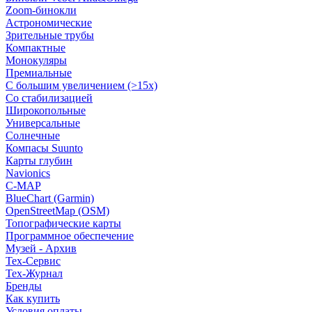
Zoom-бинокли
Астрономические
Зрительные трубы
Компактные
Монокуляры
Премиальные
С большим увеличением (>15x)
Со стабилизацией
Широкопольные
Универсальные
Солнечные
Компасы Suunto
Карты глубин
Navionics
C-MAP
BlueChart (Garmin)
OpenStreetMap (OSM)
Топографические карты
Программное обеспечение
Музей - Архив
Tex-Сервис
Тех-Журнал
Бренды
Как купить
Условия оплаты