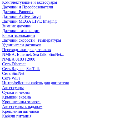
Комплектующие и аксессуары
Датчики и Преобразователи
Датчики Panoptix
Датчики Active Target
Датчики MEGA LIVE Imaging
Зимние датчики
Датчики эхолокации
Блоки эхолокации
Датчики скорости | температуры
Удлинители датчиков
Переходники для датчиков
NMEA, Ethernet, SeaTalk, SimNet...
NMEA 0183 | 2000
Сеть Ethernet
Сеть Raynet | SeaTalk
Сеть SimNet
Сеть WiFi
Интерфейсный кабель для двигателя
Аксессуары
Сумки и чехлы
Крышки экрана
Кронштейны эхолота
Аксессуары к радарам
Крепления датчиков
Кабели питания