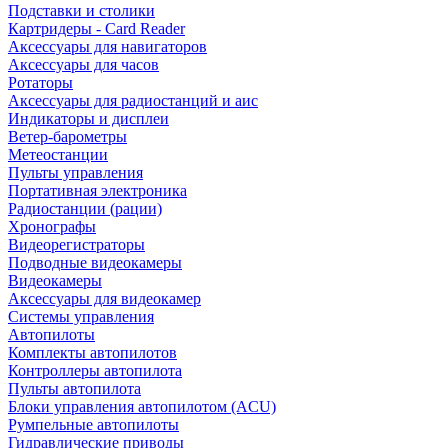
Подставки и столики
Картридеры - Card Reader
Аксессуары для навигаторов
Аксессуары для часов
Ротаторы
Аксессуары для радиостанций и аис
Индикаторы и дисплеи
Ветер-барометры
Метеостанции
Пульты управления
Портативная электроника
Радиостанции (рации)
Хронографы
Видеорегистраторы
Подводные видеокамеры
Видеокамеры
Аксессуары для видеокамер
Системы управления
Автопилоты
Комплекты автопилотов
Контроллеры автопилота
Пульты автопилота
Блоки управления автопилотом (ACU)
Румпельные автопилоты
Гидравлические приводы