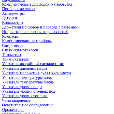
Комплектующие для лодок, катеров, яхт
Приборы контроля
Амперметры
Датчики
Вольтметры
Держатели приборов и провода с разъемами
Индикатор включения ходовых огней
Компасы
Комбинированные приборы
Спидометры
Счетчики моточасов
Тахометры
Трим-указатели
Указатель аварийной сигнализации
Указатель давления масла
Указатель положения руля (Аксиометр)
Указатель температуры воды
Указатель температуры масла
Указатель уровня воды
Указатель уровня сточных вод
Указатель уровня топлива
Часы кварцевые
Осветительное оборудование
Прожекторы