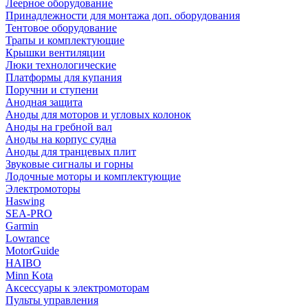
Леерное оборудование
Принадлежности для монтажа доп. оборудования
Тентовое оборудование
Трапы и комплектующие
Крышки вентиляции
Люки технологические
Платформы для купания
Поручни и ступени
Анодная защита
Аноды для моторов и угловых колонок
Аноды на гребной вал
Аноды на корпус судна
Аноды для транцевых плит
Звуковые сигналы и горны
Лодочные моторы и комплектующие
Электромоторы
Haswing
SEA-PRO
Garmin
Lowrance
MotorGuide
HAIBO
Minn Kota
Аксессуары к электромоторам
Пульты управления