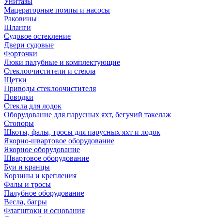
Унитазы
Мацераторные помпы и насосы
Раковины
Шланги
Судовое остекление
Двери судовые
Форточки
Люки палубные и комплектующие
Стеклоочистители и стекла
Щетки
Приводы стеклоочистителя
Поводки
Стекла для лодок
Оборудование для парусных яхт, бегучий такелаж
Стопоры
Шкоты, фалы, тросы для парусных яхт и лодок
Якорно-швартовое оборудование
Якорное оборудование
Швартовое оборудование
Буи и кранцы
Корзины и крепления
Фалы и тросы
Палубное оборудование
Весла, багры
Флагштоки и основания