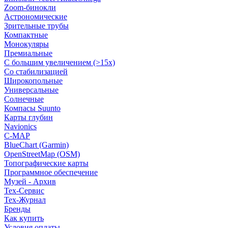
Zoom-бинокли
Астрономические
Зрительные трубы
Компактные
Монокуляры
Премиальные
С большим увеличением (>15x)
Со стабилизацией
Широкопольные
Универсальные
Солнечные
Компасы Suunto
Карты глубин
Navionics
C-MAP
BlueChart (Garmin)
OpenStreetMap (OSM)
Топографические карты
Программное обеспечение
Музей - Архив
Tex-Сервис
Тех-Журнал
Бренды
Как купить
Условия оплаты