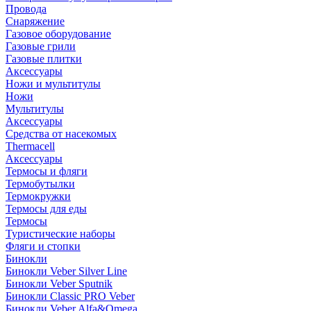
Провода
Снаряжение
Газовое оборудование
Газовые грили
Газовые плитки
Аксессуары
Ножи и мультитулы
Ножи
Мультитулы
Аксессуары
Средства от насекомых
Thermacell
Аксессуары
Термосы и фляги
Термобутылки
Термокружки
Термосы для еды
Термосы
Туристические наборы
Фляги и стопки
Бинокли
Бинокли Veber Silver Line
Бинокли Veber Sputnik
Бинокли Classic PRO Veber
Бинокли Veber Alfa&Omega