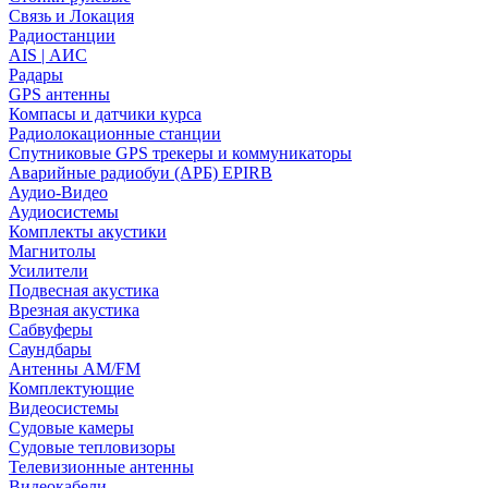
Связь и Локация
Радиостанции
AIS | АИС
Радары
GPS антенны
Компасы и датчики курса
Радиолокационные станции
Спутниковые GPS трекеры и коммуникаторы
Аварийные радиобуи (АРБ) EPIRB
Аудио-Видео
Аудиосистемы
Комплекты акустики
Магнитолы
Усилители
Подвесная акустика
Врезная акустика
Сабвуферы
Саундбары
Антенны AM/FM
Комплектующие
Видеосистемы
Судовые камеры
Cудовые тепловизоры
Телевизионные антенны
Видеокабели