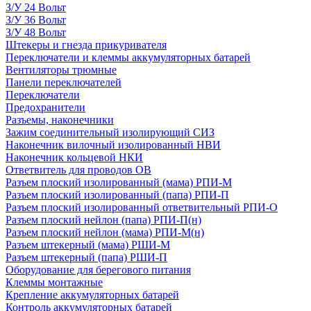
З/У 24 Вольт
З/У 36 Вольт
З/У 48 Вольт
Штекеры и гнезда прикуривателя
Переключатели и клеммы аккумуляторных батарей
Вентиляторы трюмные
Панели переключателей
Переключатели
Предохранители
Разъемы, наконечники
Зажим соединительный изолирующий СИЗ
Наконечник вилочный изолированный НВИ
Наконечник кольцевой НКИ
Ответвитель для проводов ОВ
Разъем плоский изолированный (мама) РПИ-М
Разъем плоский изолированный (папа) РПИ-П
Разъем плоский изолированный ответвительный РПИ-О
Разъем плоский нейлон (папа) РПИ-П(н)
Разъем плоский нейлон (мама) РПИ-М(н)
Разъем штекерный (мама) РШИ-М
Разъем штекерный (папа) РШИ-П
Оборудование для берегового питания
Клеммы монтажные
Крепление аккумуляторных батарей
Контроль аккумуляторных батарей